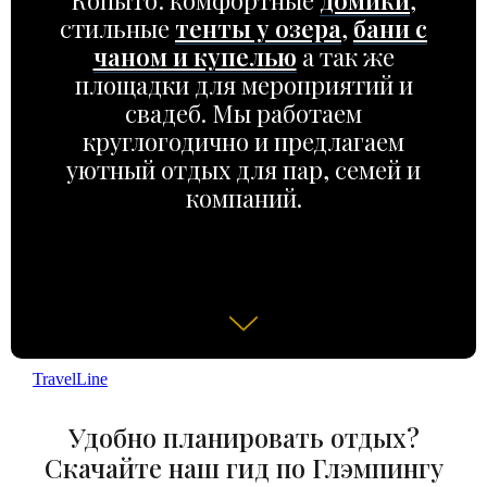
Копыто: комфортные
домики
,
стильные
тенты у озера
,
бани с
чаном и купелью
а так же
площадки для мероприятий и
свадеб. Мы работаем
круглогодично и предлагаем
уютный отдых для пар, семей и
компаний.
TravelLine
Удобно планировать отдых?
Скачайте наш гид по Глэмпингу